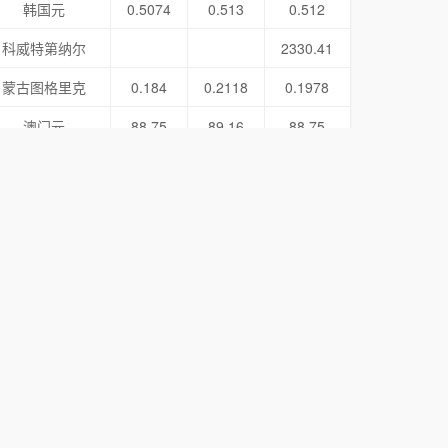
韩国元
0.5074
0.513
0.512
科威特第纳尔
2330.41
蒙古图格里克
0.184
0.2118
0.1978
澳门元
88.75
89.16
88.75
墨西哥比索
38.3
39.08
38.71
林吉特
168.65
170.17
169.41
挪威克朗
71.29
71.87
72.02
尼泊尔卢比
5.0454
新西兰元
415.59
418.72
418.8
菲律宾比索
12.38
12.63
12.44
巴基斯坦卢比
2.507
卡塔尔里亚尔
195.17